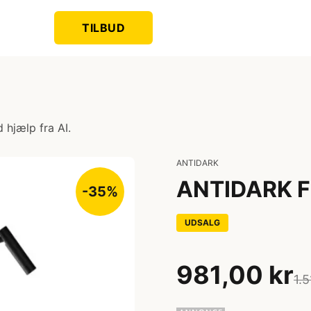
TILBUD
 hjælp fra AI.
ANTIDARK
ANTIDARK F1
-35%
UDSALG
981,00 kr
1.5