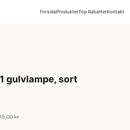
Forside
Produkter
Top Rabatter
Kontakt
 gulvlampe, sort
15,00 kr