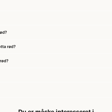
rød?
otta rød?
 rød?
Du er måske interesseret i