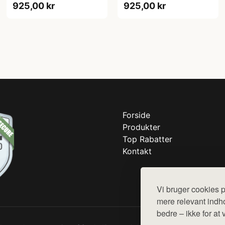
925,00 kr
925,00 kr
Forside
Produkter
Top Rabatter
Kontakt
Vi bruger cookies p
mere relevant indho
bedre – ikke for at 