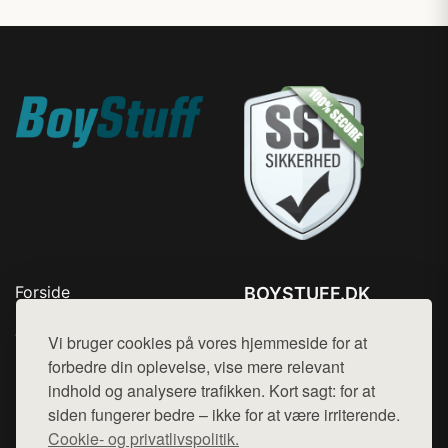
Forside
BOYSTUFF.DK
Produkter
Tlf. 78768672
Top Rabatter
Vi bruger cookies på vores hjemmeside for at
Mail:
hej@want.dk
Kontakt
forbedre din oplevelse, vise mere relevant
indhold og analysere trafikken. Kort sagt: for at
Cookie- og privatlivspolitik
siden fungerer bedre – ikke for at være irriterende.
Cookie- og privatlivspolitik.