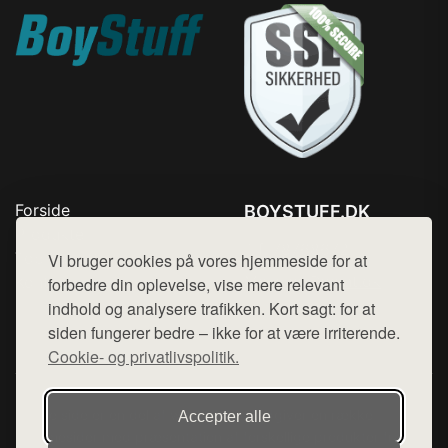
Forside
BOYSTUFF.DK
Produkter
Tlf. 78768672
Top Rabatter
Vi bruger cookies på vores hjemmeside for at
Mail:
hej@want.dk
Kontakt
forbedre din oplevelse, vise mere relevant
indhold og analysere trafikken. Kort sagt: for at
Cookie- og privatlivspolitik
siden fungerer bedre – ikke for at være irriterende.
Cookie- og privatlivspolitik.
Denne side er en del af want.dk, der udgiver en række
Accepter alle
hjemmesider med præsentation af forskellige produkter fra