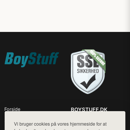
Forside
BOYSTUFF.DK
Produkter
Tlf. 78768672
Top Rabatter
Vi bruger cookies på vores hjemmeside for at
Mail:
hej@want.dk