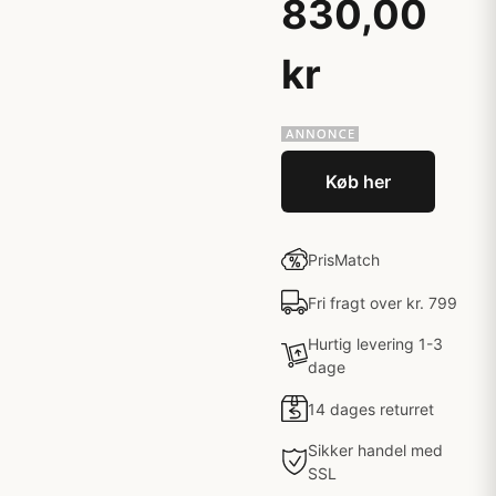
830,00
kr
Køb her
PrisMatch
Fri fragt over kr. 799
Hurtig levering 1-3
dage
14 dages returret
Sikker handel med
SSL