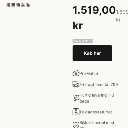
1.519,00
1.89
kr
kr
Køb her
PrisMatch
Fri fragt over kr. 799
Hurtig levering 1-3
dage
14 dages returret
Sikker handel med