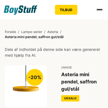
TILBUD
Forside
/
Lampe-serier
/
Asteria
/
Asteria mini pendel, saffron gul/stål
Dele af indholdet på denne side kan være genereret
med hjælp fra AI.
UMAGE
Asteria mini
-20%
pendel, saffron
gul/stål
UDSALG