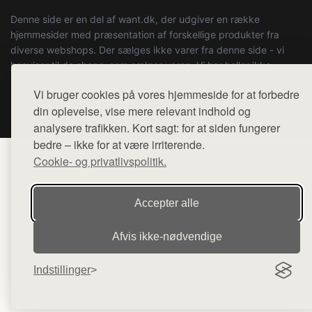
Denne side er en del af want.dk, der udgiver en række
hjemmesider med præsentation af forskellige produkter fra
diverse webshops. Der sælges ikke varer fra denne side - vi
henviser til de shops, som sælger varen. Vi har heller ikke
varerne på lager.
Vi bruger cookies på vores hjemmeside for at forbedre
din oplevelse, vise mere relevant indhold og
© 2026 boystuff.dk. Alle rettigheder forbeholdes.
analysere trafikken. Kort sagt: for at siden fungerer
bedre – ikke for at være irriterende.
Cookie- og privatlivspolitik.
Accepter alle
Afvis ikke‑nødvendige
Indstillinger