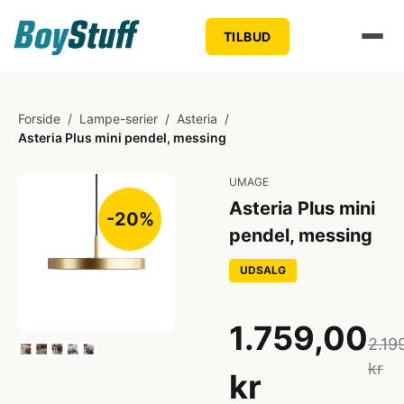
TILBUD
Forside
/
Lampe-serier
/
Asteria
/
Asteria Plus mini pendel, messing
UMAGE
Asteria Plus mini
-20%
pendel, messing
UDSALG
1.759,00
2.19
kr
kr