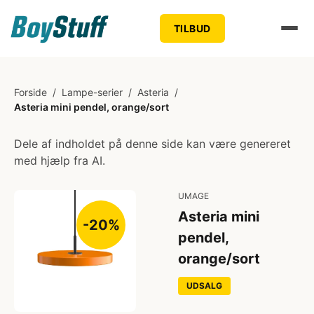
TILBUD
Forside
/
Lampe-serier
/
Asteria
/
Asteria mini pendel, orange/sort
Dele af indholdet på denne side kan være genereret
med hjælp fra AI.
UMAGE
Asteria mini
-20%
pendel,
orange/sort
UDSALG