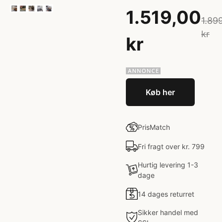
1.519,00
1.89
kr
kr
Køb her
PrisMatch
Fri fragt over kr. 799
Hurtig levering 1-3
dage
14 dages returret
Sikker handel med