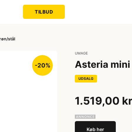
TILBUD
røn/stål
UMAGE
Asteria mini
-20%
UDSALG
1.519,00 k
Køb her