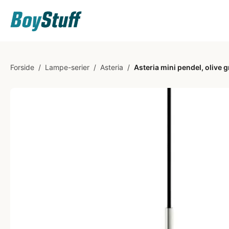
Forside
/
Lampe-serier
/
Asteria
/
Asteria mini pendel, olive g