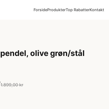
Forside
Produkter
Top Rabatter
Kontakt
 pendel, olive grøn/stål
r
1.899,00 kr