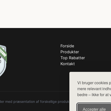
Forside
Produkter
Top Rabatter
Kontakt
Vi bruger cookies p
mere relevant indho
bedre – ikke for at 
r med præsentation af forskellige produkter fra diverse webshops. De
Accepter alle