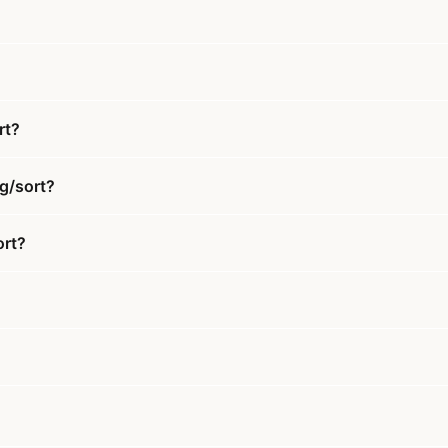
rt?
ng/sort?
ort?