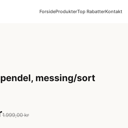
Forside
Produkter
Top Rabatter
Kontakt
 pendel, messing/sort
r
1.999,00 kr