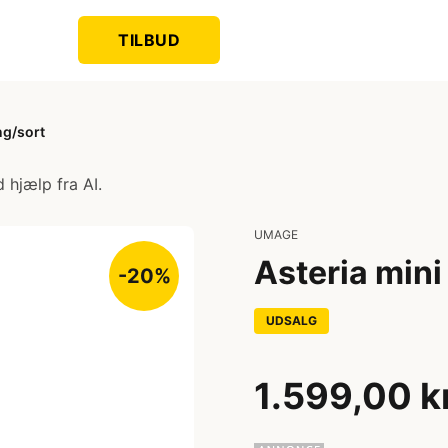
TILBUD
ng/sort
 hjælp fra AI.
UMAGE
Asteria mini
-20%
UDSALG
1.599,00 k