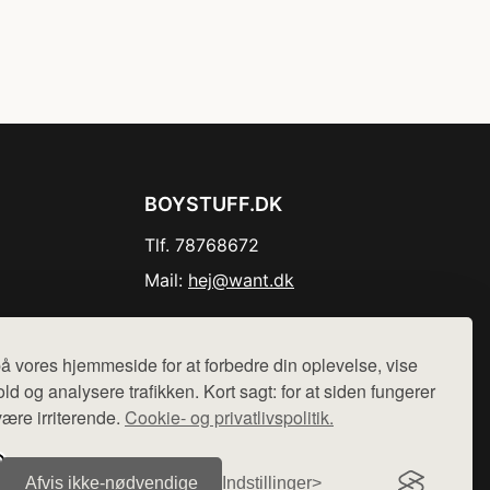
BOYSTUFF.DK
Tlf. 78768672
Mail:
hej@want.dk
Cookie- og privatlivspolitik
å vores hjemmeside for at forbedre din oplevelse, vise
ld og analysere trafikken. Kort sagt: for at siden fungerer
være irriterende.
Cookie- og privatlivspolitik.
r sælges ikke varer fra denne side - vi henviser til de shops,
Afvis ikke‑nødvendige
Indstillinger