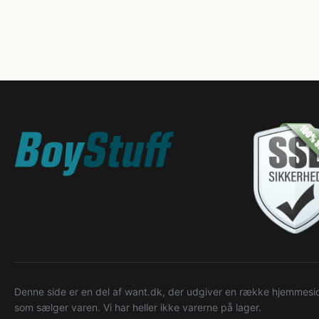
Denne side er en del af want.dk, der udgiver en række hjemmeside
som sælger varen. Vi har heller ikke varerne på lager.