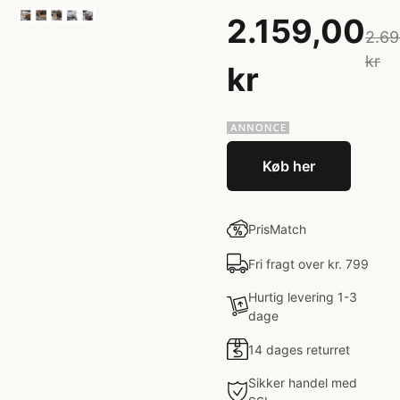
2.159,00
2.69
kr
kr
Køb her
PrisMatch
Fri fragt over kr. 799
Hurtig levering 1-3
dage
14 dages returret
Sikker handel med