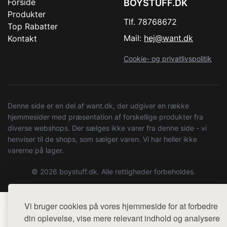
Forside
BOYSTUFF.DK
Produkter
Tlf. 78768672
Top Rabatter
Mail:
hej@want.dk
Kontakt
Cookie- og privatlivspolitik
Denne side er en del af want.dk, der udgiver en række
hjemmesider med præsentation af forskellige produkter fra
diverse webshops. Der sælges ikke varer fra denne side - vi
henviser til de shops, som sælger varen. Vi har heller ikke
varerne på lager.
© 2026 boystuff.dk. Alle rettigheder forbeholdes.
Vi bruger cookies på vores hjemmeside for at forbedre
din oplevelse, vise mere relevant indhold og analysere