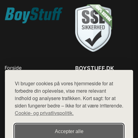
Forside
BOYSTUFF.DK
Produkter
Tlf. 78768672
Top Rabatter
Vi bruger cookies på vores hjemmeside for at
Mail:
hej@want.dk
Kontakt
forbedre din oplevelse, vise mere relevant
indhold og analysere trafikken. Kort sagt: for at
Cookie- og privatlivspolitik
siden fungerer bedre – ikke for at være irriterende.
Cookie- og privatlivspolitik.
Denne side er en del af want.dk, der udgiver en række
Accepter alle
hjemmesider med præsentation af forskellige produkter fra