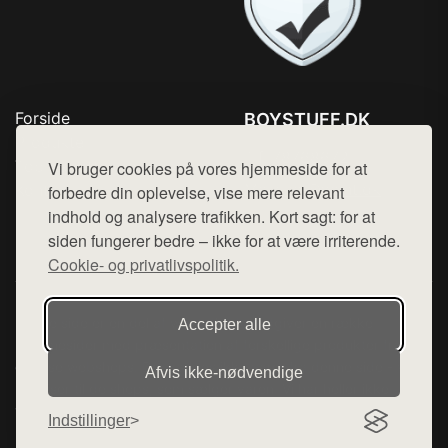
Forside
BOYSTUFF.DK
Produkter
Tlf. 78768672
Top Rabatter
Vi bruger cookies på vores hjemmeside for at
Mail:
hej@want.dk
Kontakt
forbedre din oplevelse, vise mere relevant
indhold og analysere trafikken. Kort sagt: for at
Cookie- og privatlivspolitik
siden fungerer bedre – ikke for at være irriterende.
Cookie- og privatlivspolitik.
Denne side er en del af want.dk, der udgiver en række
Accepter alle
hjemmesider med præsentation af forskellige produkter fra
diverse webshops. Der sælges ikke varer fra denne side - vi
Afvis ikke‑nødvendige
henviser til de shops, som sælger varen. Vi har heller ikke
varerne på lager.
Indstillinger