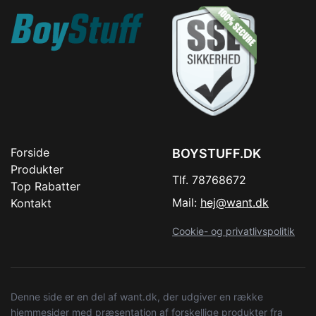
Forside
BOYSTUFF.DK
Produkter
Tlf. 78768672
Top Rabatter
Mail:
hej@want.dk
Kontakt
Cookie- og privatlivspolitik
Denne side er en del af want.dk, der udgiver en række
hjemmesider med præsentation af forskellige produkter fra