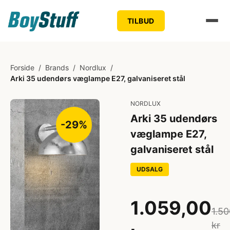
TILBUD
Forside
/
Brands
/
Nordlux
/
Arki 35 udendørs væglampe E27, galvaniseret stål
NORDLUX
Arki 35 udendørs
-29%
væglampe E27,
galvaniseret stål
UDSALG
1.059,00
1.50
kr