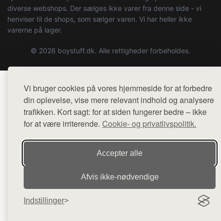
diverse webshops. Der sælges ikke varer fra denne side - vi
henviser til de shops, som sælger varen. Vi har heller ikke
varerne på lager.
© 2026 boystuff.dk. Alle rettigheder forbeholdes.
Vi bruger cookies på vores hjemmeside for at forbedre
din oplevelse, vise mere relevant indhold og analysere
trafikken. Kort sagt: for at siden fungerer bedre – ikke
for at være irriterende.
Cookie- og privatlivspolitik.
Accepter alle
Afvis ikke‑nødvendige
Indstillinger