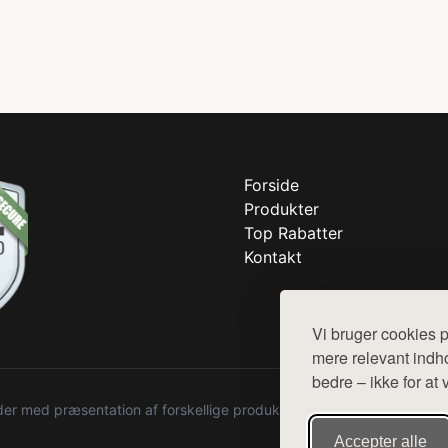
Forside
Produkter
Top Rabatter
Kontakt
Vi bruger cookies p
mere relevant indho
bedre – ikke for at 
r med præsentation af forskellige produkter fra diverse webshops. De
Accepter alle