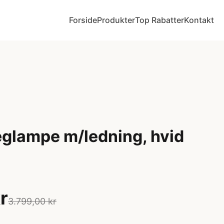
Forside
Produkter
Top Rabatter
Kontakt
lampe m/ledning, hvid
r
3.799,00 kr