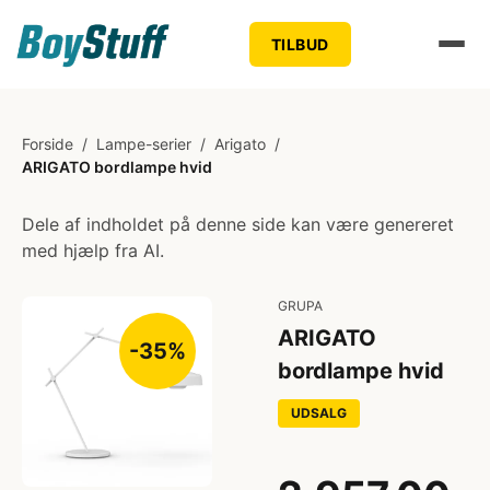
TILBUD
Forside
/
Lampe-serier
/
Arigato
/
ARIGATO bordlampe hvid
Dele af indholdet på denne side kan være genereret
med hjælp fra AI.
GRUPA
ARIGATO
-35%
bordlampe hvid
UDSALG