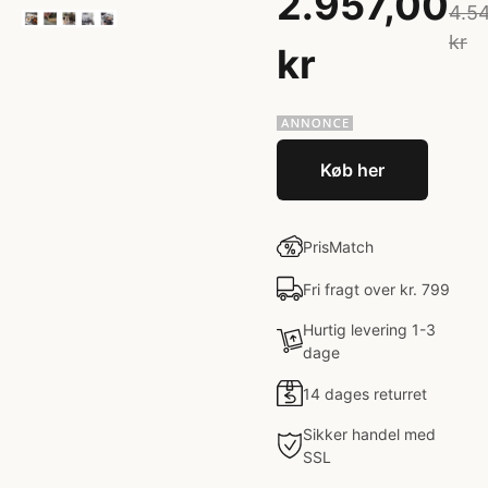
2.957,00
4.5
kr
kr
Køb her
PrisMatch
Fri fragt over kr. 799
Hurtig levering 1-3
dage
14 dages returret
Sikker handel med
SSL