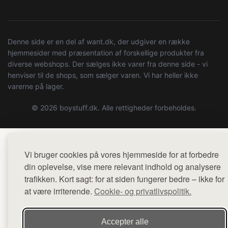
Denne side er en del af want.dk, der udgiver en række
hjemmesider med præsentation af forskellige produkter fra
diverse webshops. Der sælges ikke varer fra denne side - vi
henviser til de shops, som sælger varen. Vi har heller ikke
varerne på lager.
© 2026 boystuff.dk. Alle rettigheder forbeholdes.
Vi bruger cookies på vores hjemmeside for at forbedre
din oplevelse, vise mere relevant indhold og analysere
trafikken. Kort sagt: for at siden fungerer bedre – ikke for
at være irriterende.
Cookie- og privatlivspolitik.
Accepter alle