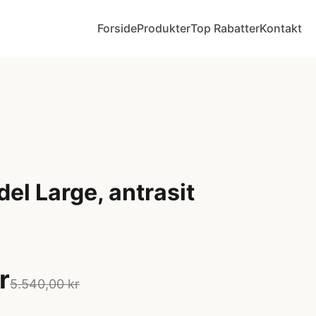
Forside
Produkter
Top Rabatter
Kontakt
el Large, antrasit
r
5.540,00 kr