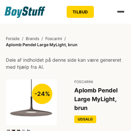
TILBUD
Forside
/
Brands
/
Foscarini
/
Aplomb Pendel Large MyLight, brun
Dele af indholdet på denne side kan være genereret
med hjælp fra AI.
FOSCARINI
Aplomb Pendel
-24%
Large MyLight,
brun
UDSALG