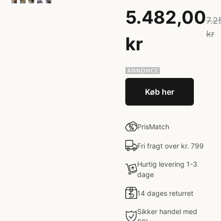
5.482,00
7.2
kr
kr
Køb her
PrisMatch
Fri fragt over kr. 799
Hurtig levering 1-3
dage
14 dages returret
Sikker handel med