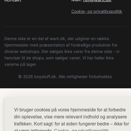
Cookie- og privatlivspolitik
Denne side er en del af want.dk, der udgiver en række
hjemmesider med præsentation af forskellige produkter fra
diverse webshops. Der sælges ikke varer fra denne side - vi
henviser til de shops, som sælger varen. Vi har heller ikke
varerne på lager.
© 2026 boystuff.dk. Alle rettigheder forbeholdes.
Vi bruger cookies på vores hjemmeside for at forbedre
din oplevelse, vise mere relevant indhold og analysere
trafikken. Kort sagt: for at siden fungerer bedre – ikke for
at være irriterende.
Cookie- og privatlivspolitik.