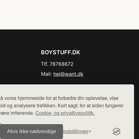
BOYSTUFF.DK
Tlf. 78768672
Mail:
hej@want.dk
Cookie- og privatlivspolitik
å vores hjemmeside for at forbedre din oplevelse, vise
ld og analysere trafikken. Kort sagt: for at siden fungerer
være irriterende.
Cookie- og privatlivspolitik.
r sælges ikke varer fra denne side - vi henviser til de shops,
Afvis ikke‑nødvendige
Indstillinger