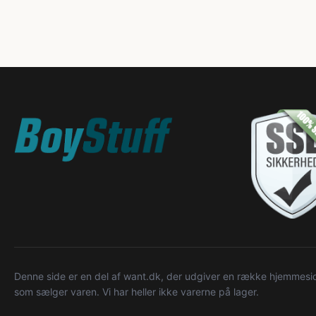
Denne side er en del af want.dk, der udgiver en række hjemmeside
som sælger varen. Vi har heller ikke varerne på lager.