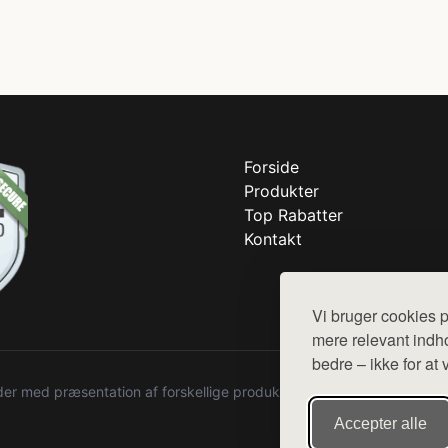
Forside
Produkter
Top Rabatter
Kontakt
Vi bruger cookies p
mere relevant indho
bedre – ikke for at 
r med præsentation af forskellige produkter fra diverse webshops. De
Accepter alle