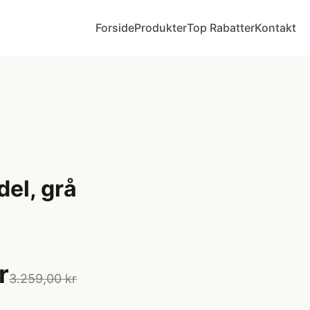
Forside
Produkter
Top Rabatter
Kontakt
el, grå
r
3.259,00 kr