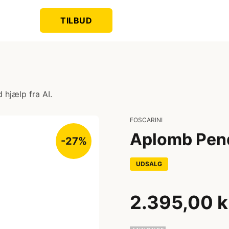
TILBUD
 hjælp fra AI.
FOSCARINI
Aplomb Pend
-27%
UDSALG
2.395,00 k