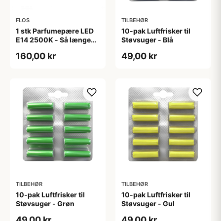
FLOS
TILBEHØR
1 stk Parfumepære LED
10-pak Luftfrisker til
E14 2500K - Så længe
Støvsuger - Blå
lager haves - Flos
160,00 kr
49,00 kr
TILBEHØR
TILBEHØR
10-pak Luftfrisker til
10-pak Luftfrisker til
Støvsuger - Grøn
Støvsuger - Gul
49,00 kr
49,00 kr