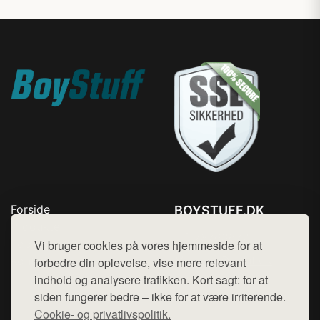
Forside
BOYSTUFF.DK
Produkter
Tlf. 78768672
Top Rabatter
Vi bruger cookies på vores hjemmeside for at
Mail:
hej@want.dk
Kontakt
forbedre din oplevelse, vise mere relevant
indhold og analysere trafikken. Kort sagt: for at
Cookie- og privatlivspolitik
siden fungerer bedre – ikke for at være irriterende.
Cookie- og privatlivspolitik.