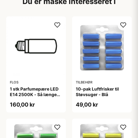
Du er måske interesseret i
FLOS
TILBEHØR
1 stk Parfumepære LED
10-pak Luftfrisker til
E14 2500K - Så længe
Støvsuger - Blå
lager haves - Flos
160,00 kr
49,00 kr