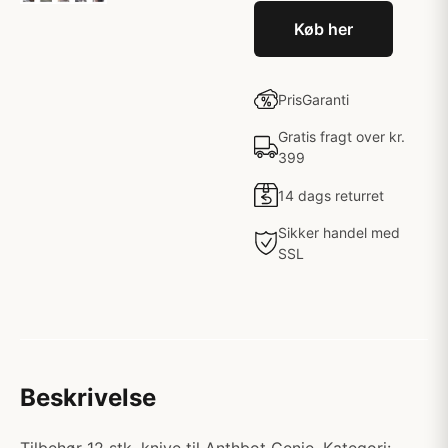
Køb her
PrisGaranti
Gratis fragt over kr.
399
14 dags returret
Sikker handel med
SSL
Beskrivelse