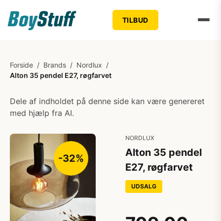
TILBUD
Forside
/
Brands
/
Nordlux
/
Alton 35 pendel E27, røgfarvet
Dele af indholdet på denne side kan være genereret
med hjælp fra AI.
NORDLUX
Alton 35 pendel
-32%
E27, røgfarvet
UDSALG