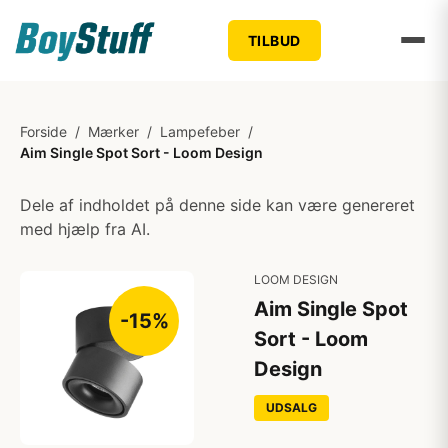
TILBUD
Forside
/
Mærker
/
Lampefeber
/
Aim Single Spot Sort - Loom Design
Dele af indholdet på denne side kan være genereret
med hjælp fra AI.
LOOM DESIGN
Aim Single Spot
-15%
Sort - Loom
Design
UDSALG