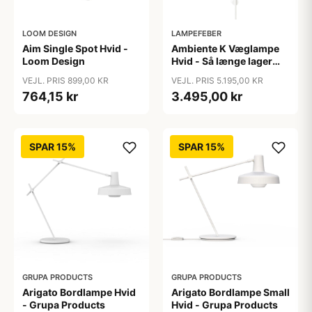
LOOM DESIGN
LAMPEFEBER
Aim Single Spot Hvid -
Ambiente K Væglampe
Loom Design
Hvid - Så længe lager
haves - Chors
VEJL. PRIS 899,00 KR
VEJL. PRIS 5.195,00 KR
764,15 kr
3.495,00 kr
SPAR 15%
SPAR 15%
GRUPA PRODUCTS
GRUPA PRODUCTS
Arigato Bordlampe Hvid
Arigato Bordlampe Small
- Grupa Products
Hvid - Grupa Products