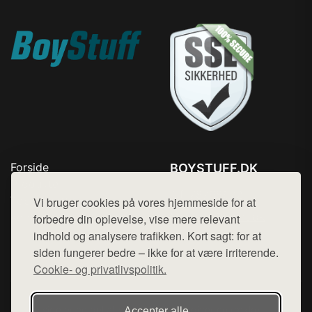
Forside
BOYSTUFF.DK
Produkter
Tlf. 78768672
Top Rabatter
Vi bruger cookies på vores hjemmeside for at
Mail:
hej@want.dk
Kontakt
forbedre din oplevelse, vise mere relevant
indhold og analysere trafikken. Kort sagt: for at
Cookie- og privatlivspolitik
siden fungerer bedre – ikke for at være irriterende.
Cookie- og privatlivspolitik.
Denne side er en del af want.dk, der udgiver en række
Accepter alle