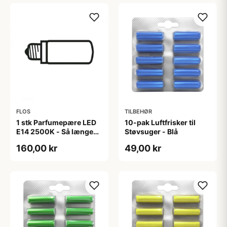
FLOS
TILBEHØR
1 stk Parfumepære LED
10-pak Luftfrisker til
E14 2500K - Så længe
Støvsuger - Blå
lager haves - Flos
160,00 kr
49,00 kr