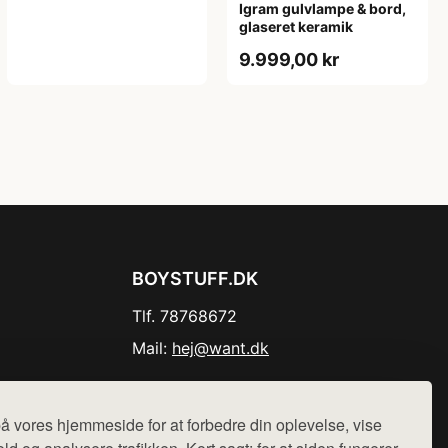
Igram gulvlampe & bord,
glaseret keramik
9.999,00 kr
BOYSTUFF.DK
Tlf. 78768672
Mail:
hej@want.dk
Cookie- og privatlivspolitik
å vores hjemmeside for at forbedre din oplevelse, vise