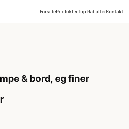
Forside
Produkter
Top Rabatter
Kontakt
mpe & bord, eg finer
r