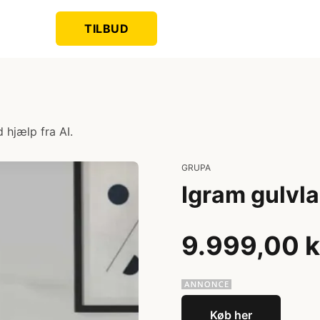
TILBUD
 hjælp fra AI.
GRUPA
Igram gulvla
9.999,00 k
Køb her