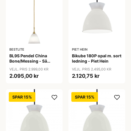
BESTLITE
PIET HEIN
BL9S Pendel China
Bikube 180P opal m. sort
Bone/Messing - Så
ledning - Piet Hein
længe lager haves -
VEJL. PRIS 2.999,00 KR
VEJL. PRIS 2.495,00 KR
Bestlite
2.095,00 kr
2.120,75 kr
SPAR 15%
SPAR 15%