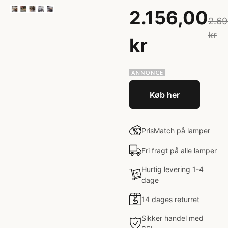
2.156,00
2.69
kr
kr
Køb her
PrisMatch på lamper
Fri fragt på alle lamper
Hurtig levering 1-4
dage
14 dages returret
Sikker handel med