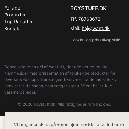
Forside
BOYSTUFF.DK
Produkter
Tlf. 78768672
Top Rabatter
Mail:
hej@want.dk
Kontakt
Cookie- og privatlivspolitik
Denne side er en del af want.dk, der udgiver en række
hjemmesider med præsentation af forskellige produkter fra
diverse webshops. Der sælges ikke varer fra denne side - vi
henviser til de shops, som sælger varen. Vi har heller ikke
varerne på lager.
© 2026 boystuff.dk. Alle rettigheder forbeholdes.
Vi bruger cookies på vores hjemmeside for at forbedre