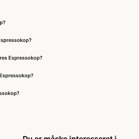
op?
 Espressokop?
 Gres Espressokop?
es Espressokop?
essokop?
Du er måske interesseret i