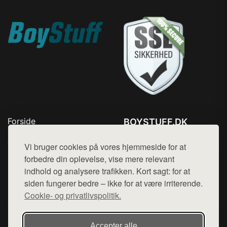
Forside
BOYSTUFF.DK
Produkter
Tlf. 78768672
Top Rabatter
Vi bruger cookies på vores hjemmeside for at
Mail:
hej@want.dk
Kontakt
forbedre din oplevelse, vise mere relevant
indhold og analysere trafikken. Kort sagt: for at
Cookie- og privatlivspolitik
siden fungerer bedre – ikke for at være irriterende.
Cookie- og privatlivspolitik.
Denne side er en del af want.dk, der udgiver en række
Accepter alle