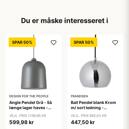
Du er måske interesseret i
SPAR 50%
SPAR 50%
DESIGN FOR THE PEOPLE
FRANDSEN
Angle Pendel Grå - Så
Ball Pendel blank Krom
længe lager haves -
m/ sort ledning -
Design For The People
Frandsen -
VEJL. PRIS 1.199,95 KR
VEJL. PRIS 895,00 KR
Udstillingsmodel
599,98 kr
447,50 kr