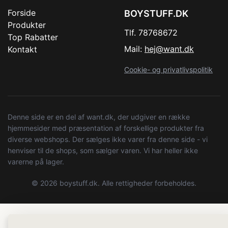
Forside
BOYSTUFF.DK
Produkter
Tlf. 78768672
Top Rabatter
Mail:
hej@want.dk
Kontakt
Cookie- og privatlivspolitik
Denne side er en del af want.dk, der udgiver en række
hjemmesider med præsentation af forskellige produkter fra
diverse webshops. Der sælges ikke varer fra denne side - vi
henviser til de shops, som sælger varen. Vi har heller ikke
varerne på lager.
© 2026 boystuff.dk. Alle rettigheder forbeholdes.