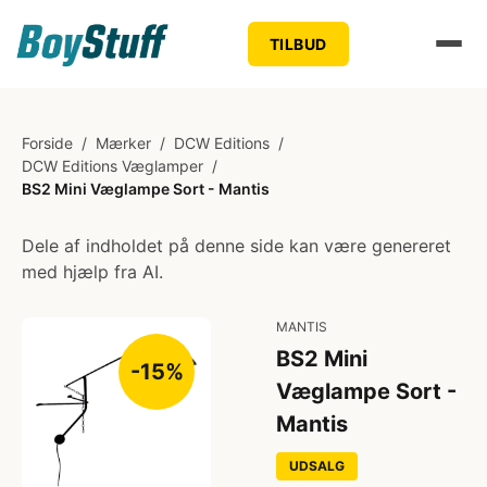
TILBUD
Forside
/
Mærker
/
DCW Editions
/
DCW Editions Væglamper
/
BS2 Mini Væglampe Sort - Mantis
Dele af indholdet på denne side kan være genereret
med hjælp fra AI.
MANTIS
BS2 Mini
-15%
Væglampe Sort -
Mantis
UDSALG