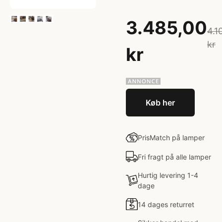
3.485,00
4.1
kr
kr
Køb her
PrisMatch på lamper
Fri fragt på alle lamper
Hurtig levering 1-4
dage
14 dages returret