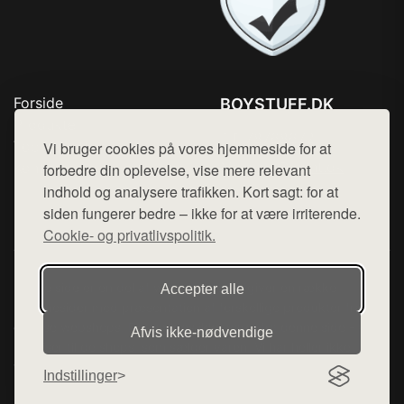
Forside
BOYSTUFF.DK
Produkter
Tlf. 78768672
Top Rabatter
Vi bruger cookies på vores hjemmeside for at
Mail:
hej@want.dk
Kontakt
forbedre din oplevelse, vise mere relevant
indhold og analysere trafikken. Kort sagt: for at
Cookie- og privatlivspolitik
siden fungerer bedre – ikke for at være irriterende.
Cookie- og privatlivspolitik.
Denne side er en del af want.dk, der udgiver en række
Accepter alle
hjemmesider med præsentation af forskellige produkter fra
diverse webshops. Der sælges ikke varer fra denne side - vi
Afvis ikke‑nødvendige
henviser til de shops, som sælger varen. Vi har heller ikke
varerne på lager.
Indstillinger