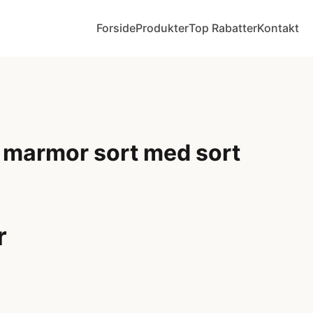
Forside
Produkter
Top Rabatter
Kontakt
 marmor sort med sort
r