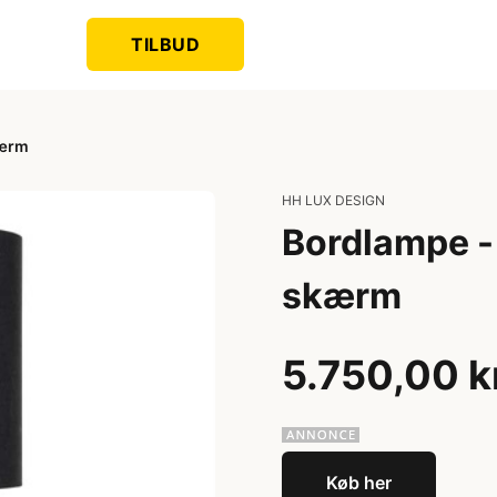
TILBUD
kærm
HH LUX DESIGN
Bordlampe -
skærm
5.750,00 k
Køb her