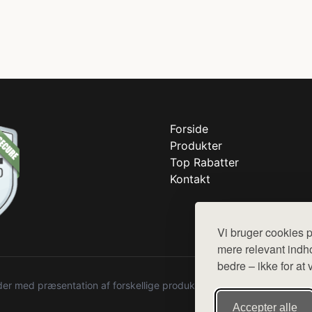
Forside
Produkter
Top Rabatter
Kontakt
Vi bruger cookies p
mere relevant indho
bedre – ikke for at 
r med præsentation af forskellige produkter fra diverse webshops. De
Accepter alle