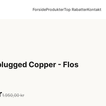
Forside
Produkter
Top Rabatter
Kontakt
plugged Copper - Flos
r
1.950,00 kr