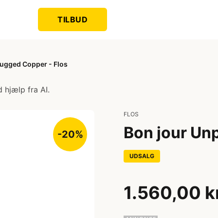
TILBUD
lugged Copper - Flos
 hjælp fra AI.
FLOS
Bon jour Un
-20%
UDSALG
1.560,00 k