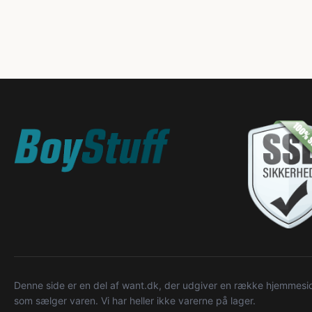
Denne side er en del af want.dk, der udgiver en række hjemmeside
som sælger varen. Vi har heller ikke varerne på lager.