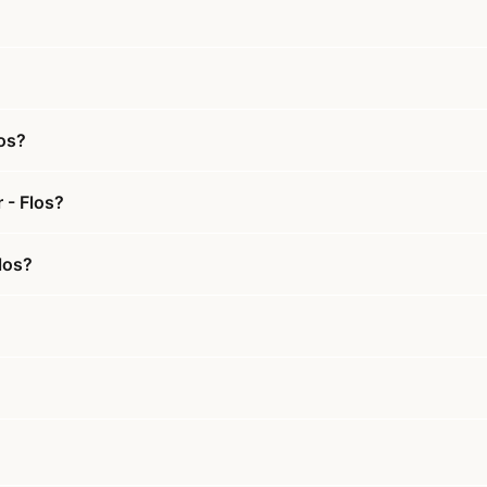
os?
 - Flos?
los?