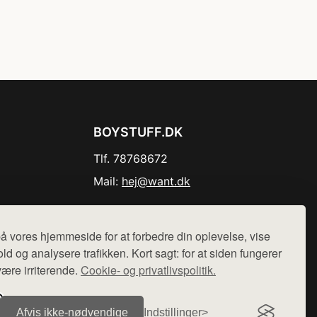
BOYSTUFF.DK
Tlf. 78768672
Mail:
hej@want.dk
Cookie- og privatlivspolitik
å vores hjemmeside for at forbedre din oplevelse, vise
ld og analysere trafikken. Kort sagt: for at siden fungerer
være irriterende.
Cookie- og privatlivspolitik.
r sælges ikke varer fra denne side - vi henviser til de shops,
Afvis ikke‑nødvendige
Indstillinger