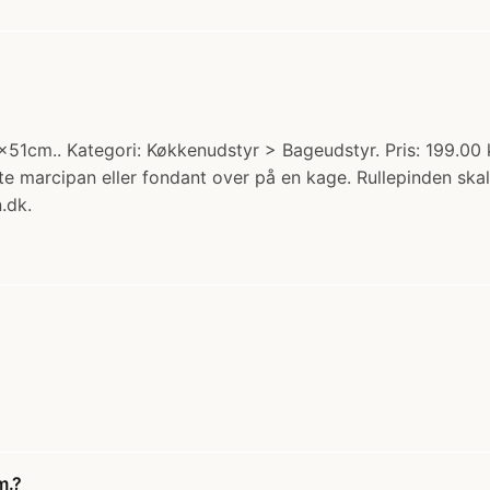
cm.. Kategori: Køkkenudstyr > Bageudstyr. Pris: 199.00 kr
 løfte marcipan eller fondant over på en kage. Rullepinden s
.dk.
m.?