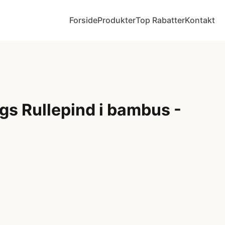
Forside
Produkter
Top Rabatter
Kontakt
gs Rullepind i bambus -