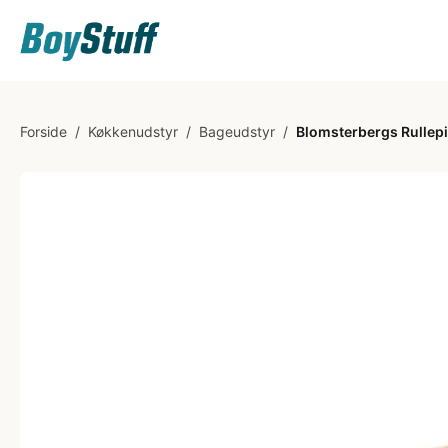
Forside
/
Køkkenudstyr
/
Bageudstyr
/
Blomsterbergs Rullep