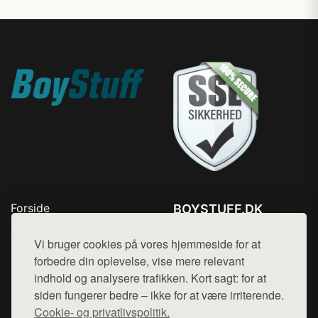
Forside
BOYSTUFF.DK
Produkter
Tlf. 78768672
Top Rabatter
Vi bruger cookies på vores hjemmeside for at
Mail:
hej@want.dk
Kontakt
forbedre din oplevelse, vise mere relevant
indhold og analysere trafikken. Kort sagt: for at
Cookie- og privatlivspolitik
siden fungerer bedre – ikke for at være irriterende.
Cookie- og privatlivspolitik.