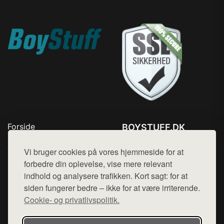
Forside
BOYSTUFF.DK
Produkter
Tlf. 78768672
Top Rabatter
Vi bruger cookies på vores hjemmeside for at
Mail:
hej@want.dk
Kontakt
forbedre din oplevelse, vise mere relevant
indhold og analysere trafikken. Kort sagt: for at
Cookie- og privatlivspolitik
siden fungerer bedre – ikke for at være irriterende.
Cookie- og privatlivspolitik.