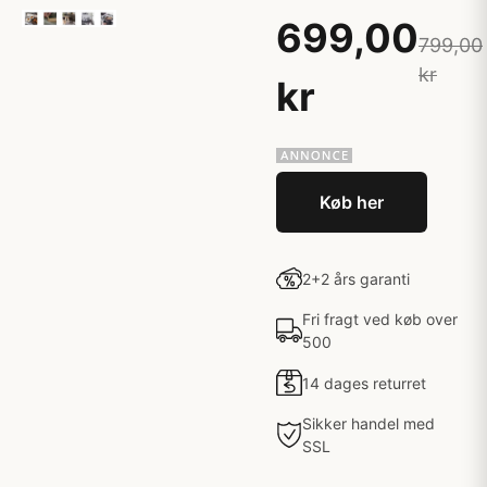
699,00
799,00
kr
kr
Køb her
2+2 års garanti
Fri fragt ved køb over
500
14 dages returret
Sikker handel med
SSL