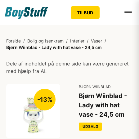
TILBUD
Forside
/
Bolig og Isenkram
/
Interiør
/
Vaser
/
Bjørn Wiinblad - Lady with hat vase - 24,5 cm
Dele af indholdet på denne side kan være genereret
med hjælp fra AI.
BJØRN WIINBLAD
Bjørn Wiinblad -
-13%
Lady with hat
vase - 24,5 cm
UDSALG