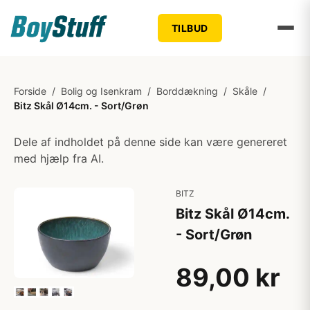
TILBUD
Forside
/
Bolig og Isenkram
/
Borddækning
/
Skåle
/
Bitz Skål Ø14cm. - Sort/Grøn
Dele af indholdet på denne side kan være genereret
med hjælp fra AI.
BITZ
Bitz Skål Ø14cm.
- Sort/Grøn
89,00 kr