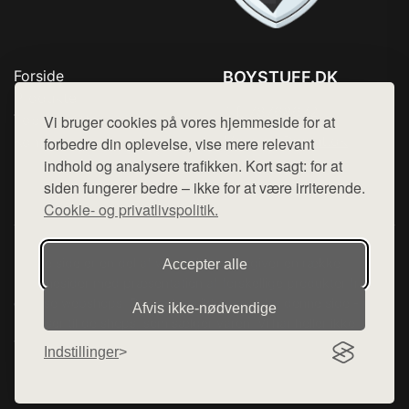
Forside
BOYSTUFF.DK
Produkter
Tlf. 78768672
Top Rabatter
Vi bruger cookies på vores hjemmeside for at
Mail:
hej@want.dk
Kontakt
forbedre din oplevelse, vise mere relevant
indhold og analysere trafikken. Kort sagt: for at
Cookie- og privatlivspolitik
siden fungerer bedre – ikke for at være irriterende.
Cookie- og privatlivspolitik.
Denne side er en del af want.dk, der udgiver en række
Accepter alle
hjemmesider med præsentation af forskellige produkter fra
diverse webshops. Der sælges ikke varer fra denne side - vi
Afvis ikke‑nødvendige
henviser til de shops, som sælger varen. Vi har heller ikke
varerne på lager.
Indstillinger
© 2026 boystuff.dk. Alle rettigheder forbeholdes.