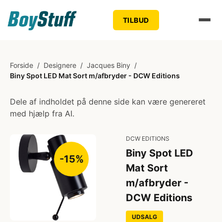
TILBUD
Forside
/
Designere
/
Jacques Biny
/
Biny Spot LED Mat Sort m/afbryder - DCW Editions
Dele af indholdet på denne side kan være genereret
med hjælp fra AI.
DCW EDITIONS
Biny Spot LED
-15%
Mat Sort
m/afbryder -
DCW Editions
UDSALG