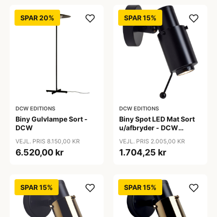
SPAR 20%
SPAR 15%
DCW EDITIONS
DCW EDITIONS
Biny Gulvlampe Sort -
Biny Spot LED Mat Sort
DCW
u/afbryder - DCW
Editions
VEJL. PRIS 8.150,00 KR
VEJL. PRIS 2.005,00 KR
6.520,00 kr
1.704,25 kr
SPAR 15%
SPAR 15%