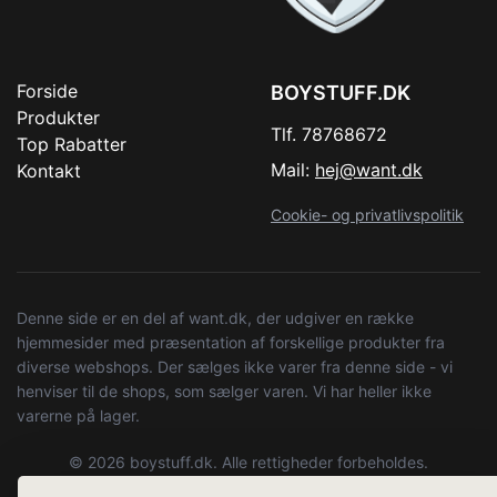
Forside
BOYSTUFF.DK
Produkter
Tlf. 78768672
Top Rabatter
Mail:
hej@want.dk
Kontakt
Cookie- og privatlivspolitik
Denne side er en del af want.dk, der udgiver en række
hjemmesider med præsentation af forskellige produkter fra
diverse webshops. Der sælges ikke varer fra denne side - vi
henviser til de shops, som sælger varen. Vi har heller ikke
varerne på lager.
© 2026 boystuff.dk. Alle rettigheder forbeholdes.