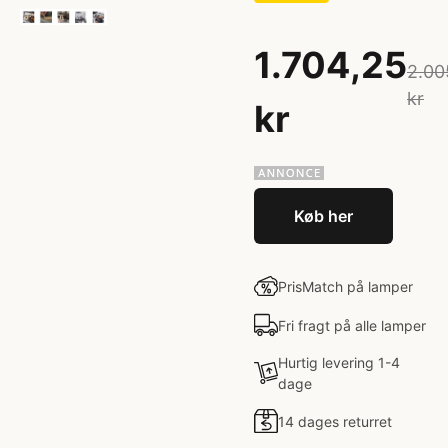
1.704,25
2.00
kr
kr
Køb her
PrisMatch på lamper
Fri fragt på alle lamper
Hurtig levering 1-4
dage
14 dages returret