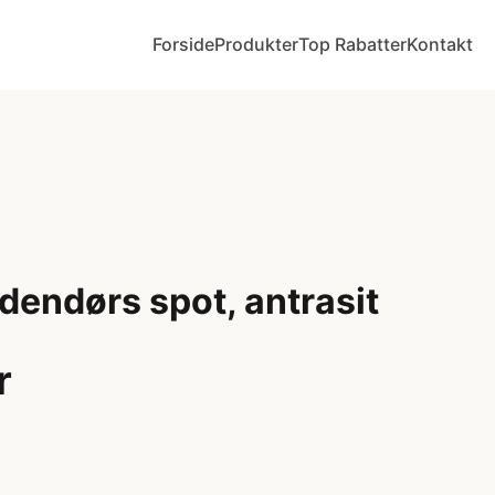
Forside
Produkter
Top Rabatter
Kontakt
dendørs spot, antrasit
r