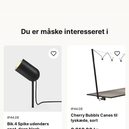
Du er måske interesseret i
IP44.DE
Cherry Bubbls Canes til
IP44.DE
lyskæde, sort
Bik.4 Spike udendørs
spot, deep black