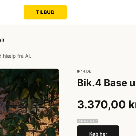
TILBUD
sit
 hjælp fra AI.
IP44.DE
Bik.4 Base u
3.370,00 k
Køb her