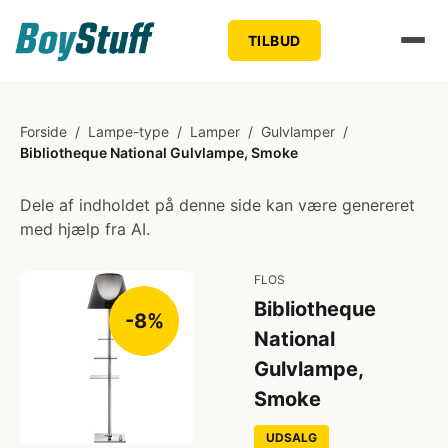
TILBUD
Forside
/
Lampe-type
/
Lamper
/
Gulvlamper
/
Bibliotheque National Gulvlampe, Smoke
Dele af indholdet på denne side kan være genereret
med hjælp fra AI.
FLOS
Bibliotheque
-8%
National
Gulvlampe,
Smoke
UDSALG