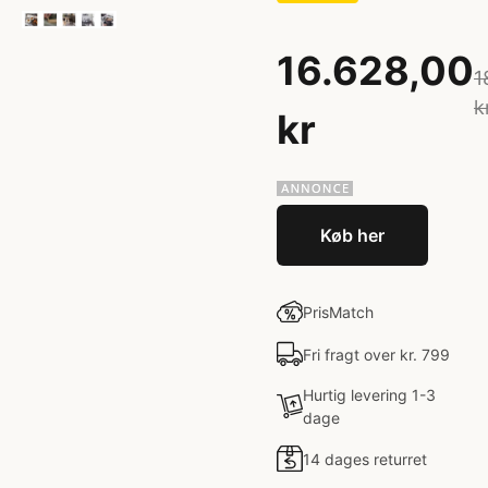
16.628,00
1
k
kr
Køb her
PrisMatch
Fri fragt over kr. 799
Hurtig levering 1-3
dage
14 dages returret