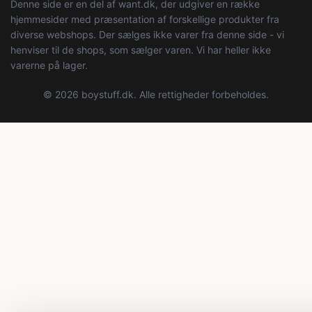
Denne side er en del af want.dk, der udgiver en række
hjemmesider med præsentation af forskellige produkter fra
diverse webshops. Der sælges ikke varer fra denne side - vi
henviser til de shops, som sælger varen. Vi har heller ikke
varerne på lager.
© 2026 boystuff.dk. Alle rettigheder forbeholdes.