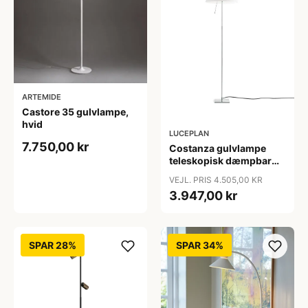
ARTEMIDE
Castore 35 gulvlampe,
hvid
LUCEPLAN
7.750,00 kr
Costanza gulvlampe
teleskopisk dæmpbar
complete, alu/hvid
VEJL. PRIS 4.505,00 KR
3.947,00 kr
SPAR 28%
SPAR 34%