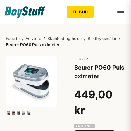
TILBUD
Forside
/
Velvære
/
Skønhed og helse
/
Blodtryksmåler
/
Beurer PO60 Puls oximeter
BEURER
Beurer PO60 Puls
oximeter
449,00
kr