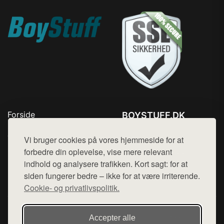
Forside
BOYSTUFF.DK
Produkter
Tlf. 78768672
Top Rabatter
Vi bruger cookies på vores hjemmeside for at
Mail:
hej@want.dk
Kontakt
forbedre din oplevelse, vise mere relevant
indhold og analysere trafikken. Kort sagt: for at
Cookie- og privatlivspolitik
siden fungerer bedre – ikke for at være irriterende.
Cookie- og privatlivspolitik.
Denne side er en del af want.dk, der udgiver en række
Accepter alle