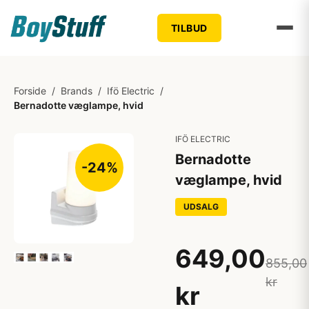
TILBUD
Forside
/
Brands
/
Ifö Electric
/
Bernadotte væglampe, hvid
IFÖ ELECTRIC
Bernadotte
-24%
væglampe, hvid
UDSALG
649,00
855,00
kr
kr