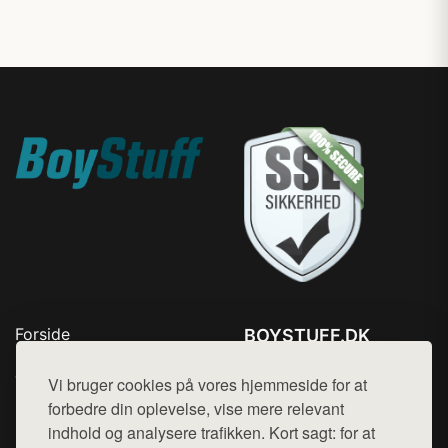
Forside
BOYSTUFF.DK
Produkter
Tlf. 78768672
Top Rabatter
Vi bruger cookies på vores hjemmeside for at
Mail:
hej@want.dk
Kontakt
forbedre din oplevelse, vise mere relevant
indhold og analysere trafikken. Kort sagt: for at
Cookie- og privatlivspolitik