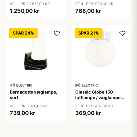
VEJL. PRIS 1.612,00 KR
VEJL. PRIS 938,00 KR
1.250,00 kr
768,00 kr
SPAR 24%
SPAR 21%
IFÖ ELECTRIC
IFÖ ELECTRIC
Bernadotte væglampe,
Classic Globe 150
sort
loftlampe / væglampe
IP20, hvid/blank opal
VEJL. PRIS 976,00 KR
VEJL. PRIS 467,00 KR
739,00 kr
369,00 kr