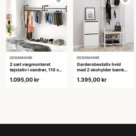
DESIGNHOME
DESIGNHOME
2 sæt vægmonteret
Garderobestativ hvid
tøjstativ i vandrør, 110 x
med 2 skohylder bænk
30 x 29 cm, sort
og 9 knagerækker
1.095,00 kr
1.395,00 kr