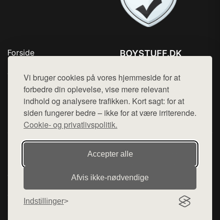
Forside
BOYSTUFF.DK
Produkter
Tlf. 78768672
Top Rabatter
Vi bruger cookies på vores hjemmeside for at
Mail:
hej@want.dk
Kontakt
forbedre din oplevelse, vise mere relevant
indhold og analysere trafikken. Kort sagt: for at
Cookie- og privatlivspolitik
siden fungerer bedre – ikke for at være irriterende.
Cookie- og privatlivspolitik.
Denne side er en del af want.dk, der udgiver en række
Accepter alle
hjemmesider med præsentation af forskellige produkter fra
diverse webshops. Der sælges ikke varer fra denne side - vi
Afvis ikke‑nødvendige
henviser til de shops, som sælger varen. Vi har heller ikke
varerne på lager.
Indstillinger
© 2026 boystuff.dk. Alle rettigheder forbeholdes.