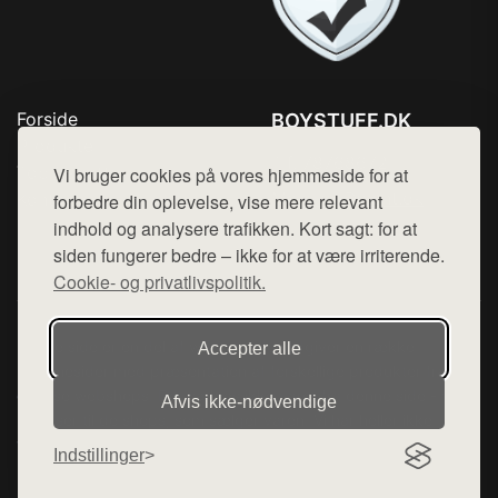
Forside
BOYSTUFF.DK
Produkter
Tlf. 78768672
Top Rabatter
Vi bruger cookies på vores hjemmeside for at
Mail:
hej@want.dk
Kontakt
forbedre din oplevelse, vise mere relevant
indhold og analysere trafikken. Kort sagt: for at
Cookie- og privatlivspolitik
siden fungerer bedre – ikke for at være irriterende.
Cookie- og privatlivspolitik.
Denne side er en del af want.dk, der udgiver en række
Accepter alle
hjemmesider med præsentation af forskellige produkter fra
diverse webshops. Der sælges ikke varer fra denne side - vi
Afvis ikke‑nødvendige
henviser til de shops, som sælger varen. Vi har heller ikke
varerne på lager.
Indstillinger
© 2026 boystuff.dk. Alle rettigheder forbeholdes.