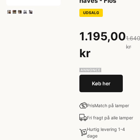
haves - Flos
UDSALG
1.195,00
1.64
kr
kr
Køb her
PrisMatch på lamper
Fri fragt på alle lamper
Hurtig levering 1-4
dage