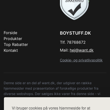
Forside
BOYSTUFF.DK
Produkter
Tlf. 78768672
Top Rabatter
Mail:
hej@want.dk
Kontakt
Cookie- og privatlivspolitik
Denne side er en del af want.dk, der udgiver en række
hjemmesider med præsentation af forskellige produkter fra
diverse webshops. Der sælges ikke varer fra denne side - vi
henviser til de shops, som sælger varen. Vi har heller ikke
varerne på lager.
Vi bruger cookies på vores hjemmeside for at