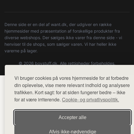
Denne side er en del af want.dk, der udgiver en række
hjemmesider med præsentation af forskellige produkter fra
diverse webshops. Der sælges ikke varer fra denne side - vi
henviser til de shops, som sælger varen. Vi har heller ikke
varerne på lager.
© 2026 boystuff.dk. Alle rettigheder forbeholdes.
Vi bruger cookies på vores hjemmeside for at forbedre
din oplevelse, vise mere relevant indhold og analysere
trafikken. Kort sagt: for at siden fungerer bedre – ikke
for at være irriterende.
Cookie- og privatlivspolitik.
Accepter alle
Afvis ikke‑nødvendige