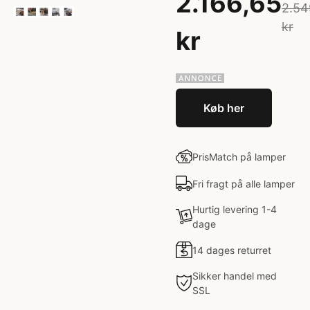
2.166,65
2.54
kr
kr
Køb her
PrisMatch på lamper
Fri fragt på alle lamper
Hurtig levering 1-4
dage
14 dages returret
Sikker handel med
SSL