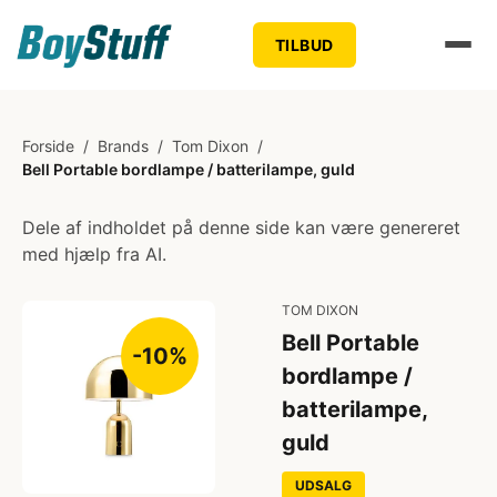
TILBUD
Forside
/
Brands
/
Tom Dixon
/
Bell Portable bordlampe / batterilampe, guld
Dele af indholdet på denne side kan være genereret
med hjælp fra AI.
TOM DIXON
Bell Portable
-10%
bordlampe /
batterilampe,
guld
UDSALG