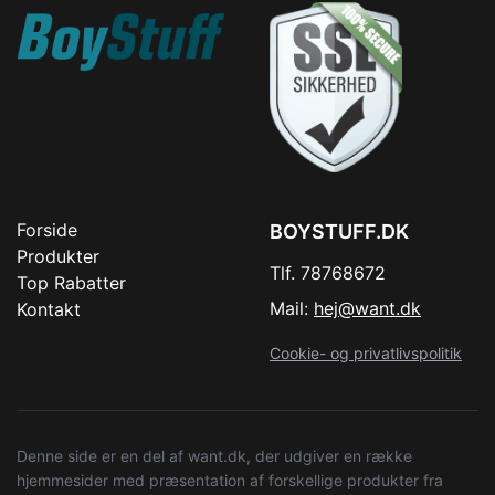
Forside
BOYSTUFF.DK
Produkter
Tlf. 78768672
Top Rabatter
Mail:
hej@want.dk
Kontakt
Cookie- og privatlivspolitik
Denne side er en del af want.dk, der udgiver en række
hjemmesider med præsentation af forskellige produkter fra