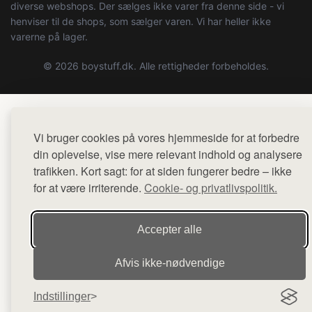
diverse webshops. Der sælges ikke varer fra denne side - vi
henviser til de shops, som sælger varen. Vi har heller ikke
varerne på lager.
© 2026 boystuff.dk. Alle rettigheder forbeholdes.
Vi bruger cookies på vores hjemmeside for at forbedre
din oplevelse, vise mere relevant indhold og analysere
trafikken. Kort sagt: for at siden fungerer bedre – ikke
for at være irriterende.
Cookie- og privatlivspolitik.
Accepter alle
Afvis ikke‑nødvendige
Indstillinger