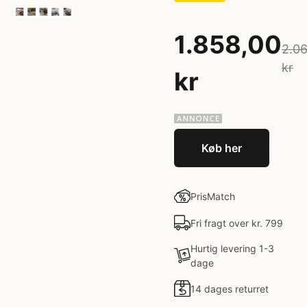
1.858,00
2.0
kr
kr
Køb her
PrisMatch
Fri fragt over kr. 799
Hurtig levering 1-3
dage
14 dages returret