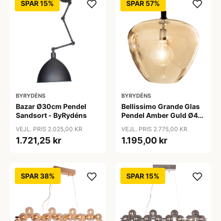
SPAR 15%
SPAR 57%
BYRYDÉNS
BYRYDÉNS
Bazar Ø30cm Pendel
Bellissimo Grande Glas
Sandsort - ByRydéns
Pendel Amber Guld Ø40
- Så længe lager haves -
VEJL. PRIS 2.025,00 KR
VEJL. PRIS 2.775,00 KR
By Rydéns
1.721,25 kr
1.195,00 kr
SPAR 38%
SPAR 15%