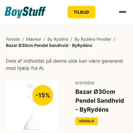
TILBUD
Forside
/
Mærker
/
By Rydéns
/
By Rydéns Pendler
/
Bazar Ø30cm Pendel Sandhvid - ByRydéns
Dele af indholdet på denne side kan være genereret
med hjælp fra AI.
BYRYDÉNS
Bazar Ø30cm
-15%
Pendel Sandhvid
- ByRydéns
UDSALG