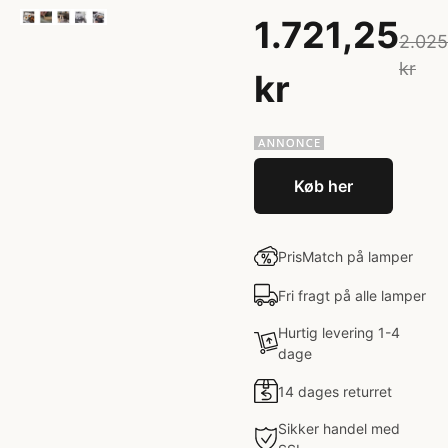
1.721,25
2.025
kr
kr
Køb her
PrisMatch på lamper
Fri fragt på alle lamper
Hurtig levering 1-4
dage
14 dages returret
Sikker handel med